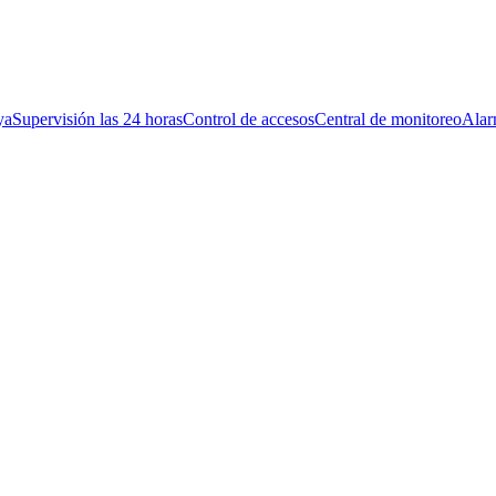
ya
Supervisión las 24 horas
Control de accesos
Central de monitoreo
Alar