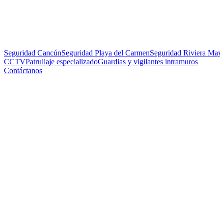
Seguridad Cancún
Seguridad Playa del Carmen
Seguridad Riviera Ma
CCTV
Patrullaje especializado
Guardias y vigilantes intramuros
Contáctanos